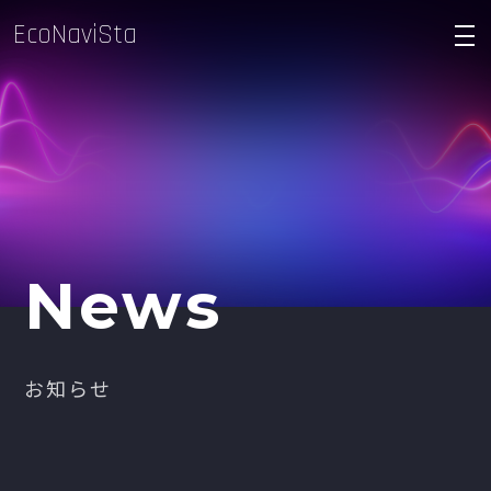
EcoNaviSta
density_medium
News
お知らせ