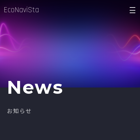
EcoNaviSta
density_medium
News
お知らせ