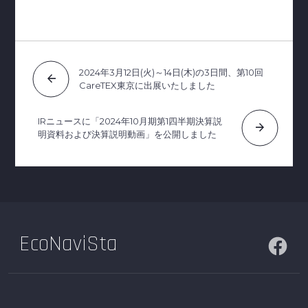
2024年3月12日(火)～14日(木)の3日間、第10回
arrow_back
CareTEX東京に出展いたしました
IRニュースに「2024年10月期第1四半期決算説
arrow_forward
明資料および決算説明動画」を公開しました
EcoNaviSta