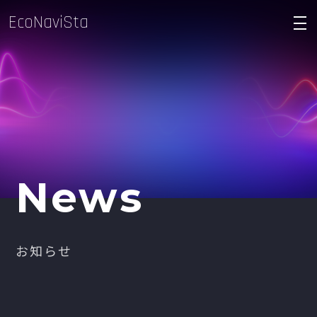
EcoNaviSta
density_medium
News
お知らせ