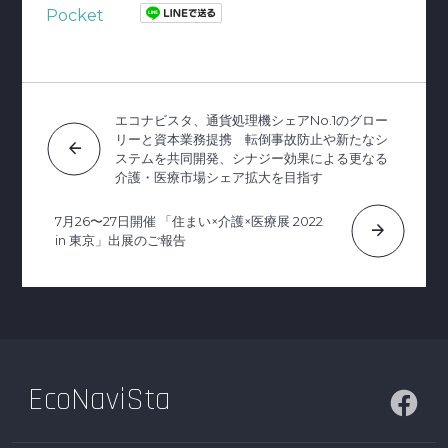
Pocket
エコナビスタ、通貨処理機シェアNo.1のグロー
リーと資本業務提携 転倒事故防止や新たなシ
arrow_back
ステムを共同開発、シナジー効果による更なる
介護・医療市場シェア拡大を目指す
7月26〜27日開催 「住まい×介護×医療展 2022
arrow_forward
in 東京」出展のご報告
EcoNaviSta