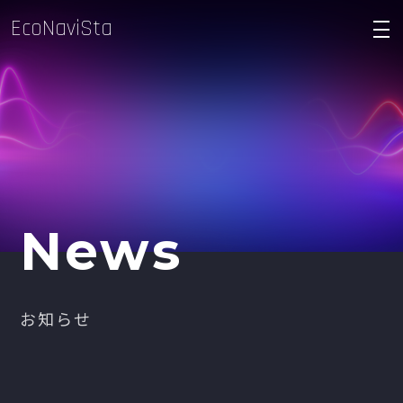
EcoNaviSta
density_medium
News
お知らせ