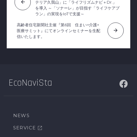
arrow_back
テリア久我山」に「ライフリズムナビ＋Dr.」
を導入 ～「ソナーレ」が目指す「ライフケアプ
ラン」の実現をIoTで支援～
高齢者住宅新聞社主催『第6回 住まい×介護×
arrow_forward
医療サミット』にてオンラインセミナーを生配
信いたします。
EcoNaviSta
NEWS
SERVICE